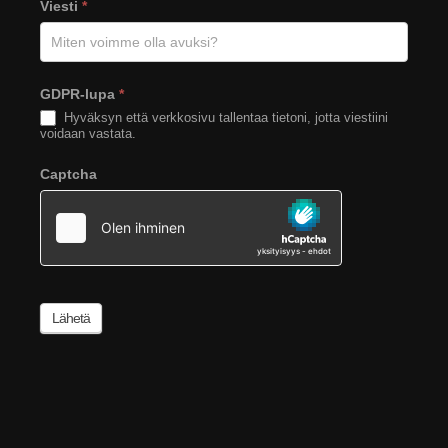
Viesti
*
GDPR-lupa
*
Hyväksyn että verkkosivu tallentaa tietoni, jotta viestiini
voidaan vastata.
Captcha
Lähetä