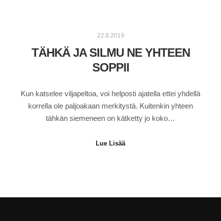
22.8.2019
TÄHKÄ JA SILMU NE YHTEEN
SOPPII
Kun katselee viljapeltoa, voi helposti ajatella ettei yhdellä
korrella ole paljoakaan merkitystä. Kuitenkin yhteen
tähkän siemeneen on kätketty jo koko…
Lue Lisää