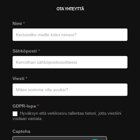
OTA YHTEYTTÄ
Viesti
Nimi
*
Tähkän
verkkosivuilta
Sähköposti
*
Viesti
*
GDPR-lupa
*
Hyväksyn että verkkosivu tallentaa tietoni, jotta viestiini
voidaan vastata.
Captcha