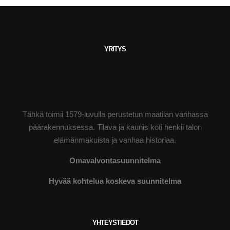
YRITYS
Tähkä toimii 1579-luvulla perustetun maatilan vanhassa
päärakennuksessa. Tilava ja kaunis koti henkii talon
elämänmakuista ja vanhaa historiaa.
Omavalvontasuunnitelma
Hyvää kohtelua koskeva suunnitelma
YHTEYSTIEDOT