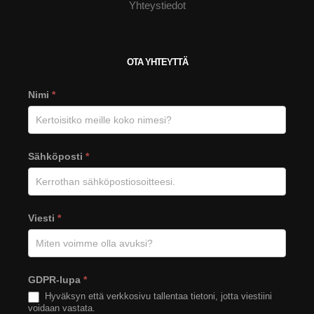
Yhteystiedot
OTA YHTEYTTÄ
Viesti
Nimi
*
Tähkän
verkkosivuilta
Sähköposti
*
Viesti
*
GDPR-lupa
*
Hyväksyn että verkkosivu tallentaa tietoni, jotta viestiini
voidaan vastata.