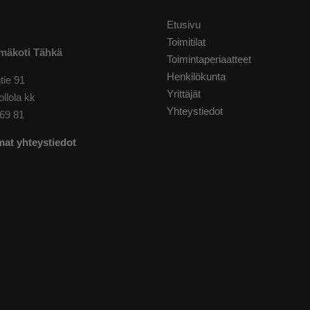
Etusivu
Toimitilat
mäkoti Tähkä
Toimintaperiaatteet
Henkilökunta
tie 91
Yrittäjät
llola kk
Yhteystiedot
69 81
at yhteystiedot