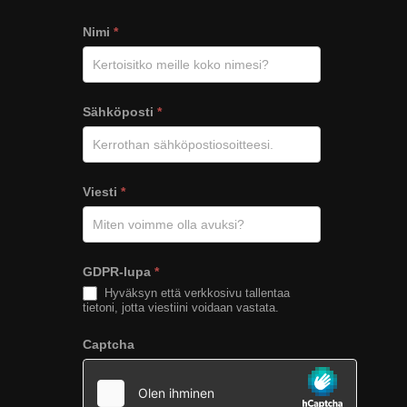
Viesti
Nimi
*
Tähkän
verkkosivuilta
Sähköposti
*
Viesti
*
GDPR-lupa
*
Hyväksyn että verkkosivu tallentaa
tietoni, jotta viestiini voidaan vastata.
Captcha