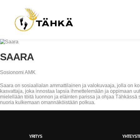
SAARA
Sosionomi AMK
Saara on sosiaalialan ammattilainen ja valokuvaaja, jolla on 
kasvattaja, joka innostaa lapsia ihmettelemään ja oppimaan uu
mielellään töitä luonnon ja eläinten parissa ja ohjaa Tähkässä 
nuoria kulkemaan omannäköistään polkua.
YRITYS
YHTEYST