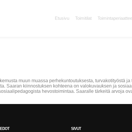
Etusivu
Toimitilat
Toimintaperiaattee
kokemusta muun muassa perhekuntoutuksesta, turvakotityöstä ja 
tta. Saaran kiinnostuksen kohteena on valokuvauksen ja sosiaal
sosiaalipedagogista hevostoimintaa. Saaralle tärkeitä arvoja ov
IEDOT
SIVUT