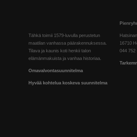
Pienryh
Tähkä toimii 1579-luvulla perustetun
Hatsinan
maatilan vanhassa päärakennuksessa.
16710 Ho
Tilava ja kaunis koti henkii talon
044 752 
elämänmakuista ja vanhaa historiaa.
Tarkemm
Omavalvontasuunnitelma
Hyvää kohtelua koskeva suunnitelma