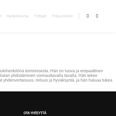
t
Henkilökunta
Yrittäjät
Yhteystiedot
tukihenkilönä toimimisesta. Hän on luova ja empaattinen
ialan yhdistäminen voimauttavalla tavalla. Hän tekee
at yhdenvertaisuus, reiluus ja hyväksyntä, ja hän haluaa tukea
OTA YHTEYTTÄ